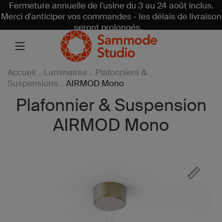
Fermeture annuelle de l'usine du 3 au 24 août inclus.
Merci d'anticiper vos commandes - les délais de livraison
seront prolongés.
Accueil
.
Luminaires
.
Plafonniers &
Suspensions
.
AIRMOD Mono
Plafonnier & Suspension
AIRMOD Mono