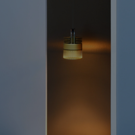
étonnants reflets de leurs verrines fumées.
Matériaux durables, finition soignée, multiples
possibilités… Le tube Sammode en version spot
suspendu ! Imaginé par Stefan Diez, AIRMOD offre à
votre intérieur une signature unique.