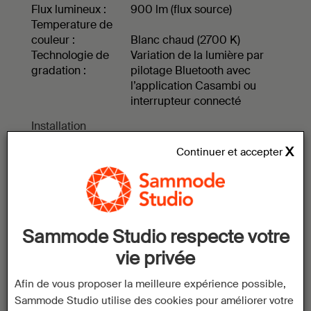
Flux lumineux :
900 lm (flux source)
Temperature de
couleur :
Blanc chaud (2700 K)
Technologie de
Variation de la lumière par
gradation :
pilotage Bluetooth avec
l’application Casambi ou
interrupteur connecté
Installation
Raccordement :
Ce luminaire est livré prêt
Continuer et accepter
pour l’installation
Filins de
suspension :
1 x 3 m inclus
Kit de sortie murale
:
Inclus
Sammode Studio respecte votre
vie privée
Matériaux
Structure :
Corps en aluminium Bronze.
Afin de vous proposer la meilleure expérience possible,
Couronne interchangeable :
Sammode Studio utilise des cookies pour améliorer votre