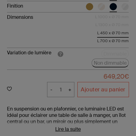
Finition
Dimensions
L 1000 x Ø 70 mm
L 1300 x Ø 70 mm
L 450 x Ø 70 mm
L 700 x Ø 70 mm
Variation de lumière
Dimmable
Non dimmable
649,20
€
Ajouter au panier
En suspension ou en plafonnier, ce luminaire LED est
idéal pour éclairer une table de salle à manger, un îlot
central ou un bar, un miroir ou plus simplement un
couloir. Il offre en effet un éclairage optimal des
Lire la suite
surfaces horizontales, tout en étant confortable et peu