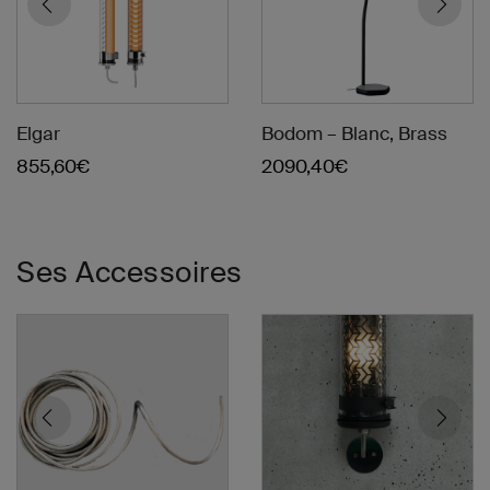
Elgar
Bodom – Blanc, Brass
855,60
€
2090,40
€
Bobine de câble tressée
Kit de sortie murale – Inox
Ses Accessoires
Sammode