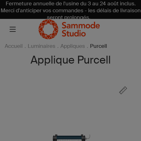
Fermeture annuelle de l'usine du 3 au 24 août inclus.
Merci d'anticiper vos commandes - les délais de livraison
seront prolongés.
Accueil
.
Luminaires
.
Appliques
.
Purcell
Applique Purcell