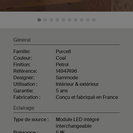
Général
Famille:
Purcell
Couleur:
Coal
Finition:
Petrol
Référence:
14947496
Designer:
Sammode
Utilisation :
Intérieur & extérieur
Garantie:
5 ans
Fabrication :
Conçu et fabriqué en France
Eclairage
Type de source :
Module LED intégré
interchangeable
Puissance :
5 W