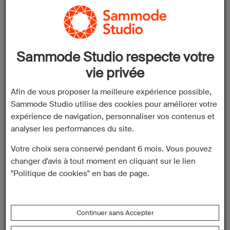
Coordonnées:
Watermanweg 217a
Adresse:
3067 GA Rotterdam
Pays-Bas
Sammode Studio respecte votre
vie privée
Téléphone:
+31 (0)7 15 41 43 00
Afin de vous proposer la meilleure expérience possible,
Email:
rd@houwelinginterieur.nl
Sammode Studio utilise des cookies pour améliorer votre
Site Web:
https://houwelinginterieur.nl
expérience de navigation, personnaliser vos contenus et
analyser les performances du site.
Votre choix sera conservé pendant 6 mois. Vous pouvez
Horaires:
changer d'avis à tout moment en cliquant sur le lien
"Politique de cookies" en bas de page.
Lundi: 13:00
– 17:30
Mardi:
Continuer sans Accepter
10:00 – 17:30