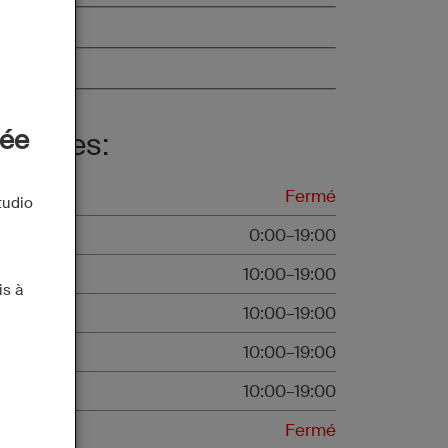
ail:
te Web:
vée
oraires:
undi
Fermé
tudio
rdi1
0:00–19:00
ercredi
10:00–19:00
is à
udi
10:00–19:00
endredi
10:00–19:00
amedi
10:00–19:00
imanche
Fermé