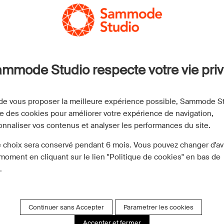
Spots
Em
Luminaires Extérieurs
Si
mmode Studio respecte votre vie pri
H
L
 de vous proposer la meilleure expérience possible, Sammode S
se des cookies pour améliorer votre expérience de navigation,
Ma
onnaliser vos contenus et analyser les performances du site.
M
e choix sera conservé pendant 6 mois. Vous pouvez changer d'av
Je
moment en cliquant sur le lien "Politique de cookies" en bas de
.
V
S
Continuer sans Accepter
Parametrer les cookies
D
Accepter et fermer