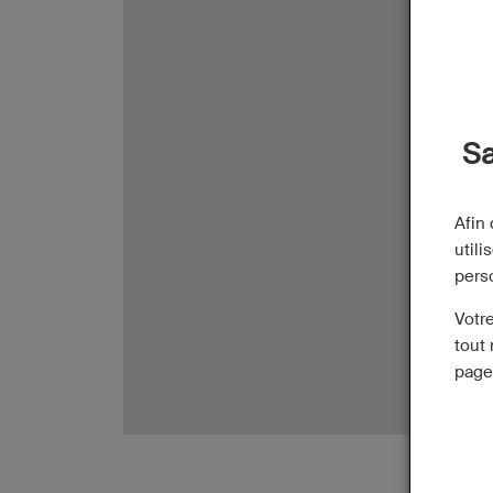
Sa
Afin
utili
pers
Votr
tout 
page