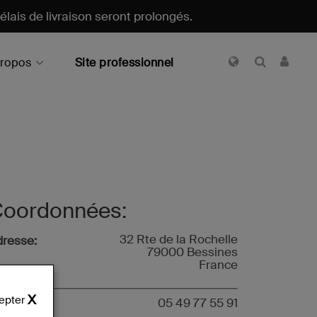
délais de livraison seront prolongés.
ropos
Site professionnel
oordonnées:
32 Rte de la Rochelle
resse:
79000 Bessines
France
epter
éléphone:
05 49 77 55 91