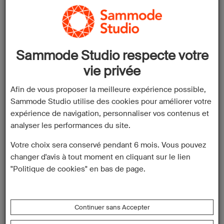
Coordonnées:
Praceta José Epifanio de Abreu, n°4
Adresse:
2770-094 Paço de Arcos
Portugal
Sammode Studio respecte votre
vie privée
Téléphone:
+35 12 14 41 11 10
Afin de vous proposer la meilleure expérience possible,
Email:
atendimento@quartosala.com
Sammode Studio utilise des cookies pour améliorer votre
Site Web:
https://quartosala.com
expérience de navigation, personnaliser vos contenus et
analyser les performances du site.
Votre choix sera conservé pendant 6 mois. Vous pouvez
Horaires:
changer d'avis à tout moment en cliquant sur le lien
"Politique de cookies" en bas de page.
Lundi: 10:00
– 19:00
Mardi: 10:00 – 19:00
Continuer sans Accepter