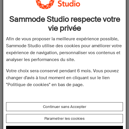
23 bis Rue Jean Jaurès
Adresse:
44000 Nantes
France
Sammode Studio respecte votre
vie privée
Téléphone:
+33 (0)2 40 48 27 70
Afin de vous proposer la meilleure expérience possible,
Email:
pauline@referencesinterieur.fr
Sammode Studio utilise des cookies pour améliorer votre
Site Web:
https://www.referencesinterieur.fr/
expérience de navigation, personnaliser vos contenus et
analyser les performances du site.
Votre choix sera conservé pendant 6 mois. Vous pouvez
Horaires:
changer d'avis à tout moment en cliquant sur le lien
"Politique de cookies" en bas de page.
Lundi
14:00 – 18:00
Mardi
09:00 – 13:00 / 14:00 – 18:00
Continuer sans Accepter
Mercredi
09:00 – 13:00 / 14:00 – 18:00
Parametrer les cookies
Jeudi
09:00 – 13:00 / 14:00 – 18:00