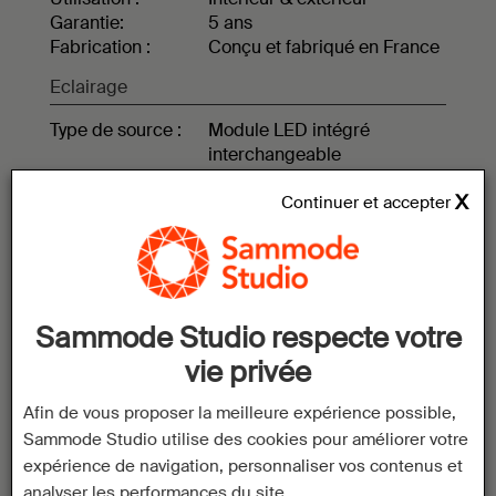
Garantie:
5 ans
Fabrication :
Conçu et fabriqué en France
Eclairage
Type de source :
Module LED intégré
interchangeable
Puissance :
5 W
Flux lumineux :
350 lm
Continuer et accepter
Temperature de
couleur :
Blanc chaud (2700 K)
Installation
Sammode Studio respecte votre
Raccordement :
Ce luminaire est livré prêt
pour l’installation et est
vie privée
équipé de son câble de 1m,
de sa source et d’une sortie
Afin de vous proposer la meilleure expérience possible,
murale.
Sammode Studio utilise des cookies pour améliorer votre
Kit de sortie murale
expérience de navigation, personnaliser vos contenus et
:
Inclus
analyser les performances du site.