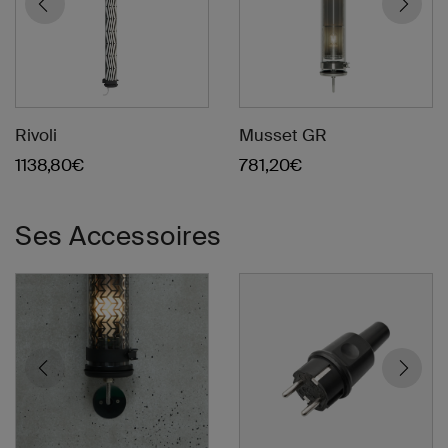
Musset GR
Rivoli
781,20
€
1138,80
€
Kit de sortie murale – Coal
Prise européenne IP44
Ses Accessoires