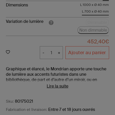
Dimensions
L 1000 x Ø 40 mm
L 700 x Ø 40 mm
Variation de lumière
Dimmable
Non dimmable
452,40
€
Ajouter au panier
Graphique et élancé, le Mondrian apporte une touche
de lumière aux accents futuristes dans une
bibliothèque, de part et d’autre d’un miroir, ou en
répétition dans un couloir. Ce modèle peut s’installer
Lire la suite
en applique horizontale ou verticale, mais aussi en
plafonnier, pour éclairer vos espaces intérieurs ou
80175021
extérieurs. Tous nos luminaires sont fabriqués,
Sku:
assemblés et emballés dans notre usine à Châtillon-
Entre 7 et 18 jours ouvrés
Fabrication et livraison:
sur-Saône dans les Vosges.