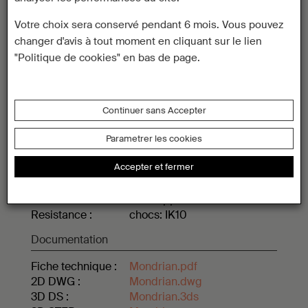
Matériaux
Votre choix sera conservé pendant 6 mois. Vous pouvez
Structure :
Tube en polycarbonate
changer d'avis à tout moment en cliquant sur le lien
qualité cristal.
"Politique de cookies" en bas de page.
Colliers et flasques en inox
marin.
Continuer sans Accepter
Caractéristiques techniques
Indice de
Etanchéité parfaite à l’eau et
Parametrer les cookies
protection :
à la poussière : IP68 et inox
Accepter et fermer
qualité marine 316L
Dimensions :
L 700 x Ø 40 mm
Indice de
Enveloppe résistant aux
Resistance :
chocs: IK10
Documentation
Fiche technique :
Mondrian.pdf
2D DWG :
Mondrian.dwg
3D DS :
Mondrian.3ds