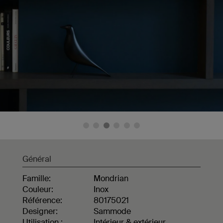
Général
Famille:
Mondrian
Couleur:
Inox
Référence:
80175021
Designer:
Sammode
Utilisation :
Intérieur & extérieur