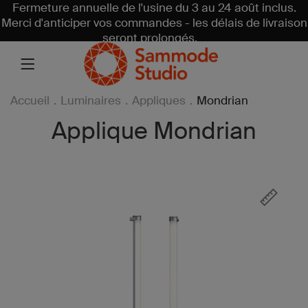
Fermeture annuelle de l'usine du 3 au 24 août inclus.
Merci d'anticiper vos commandes - les délais de livraison
seront prolongés.
Accueil
.
Luminaires
.
Appliques
.
Mondrian
Applique Mondrian